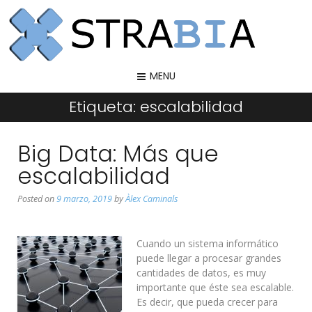
MENU
Etiqueta:
escalabilidad
Big Data: Más que
escalabilidad
Posted on
9 marzo, 2019
by
Àlex Caminals
Cuando un sistema informático
puede llegar a procesar grandes
cantidades de datos, es muy
importante que éste sea escalable.
Es decir, que pueda crecer para