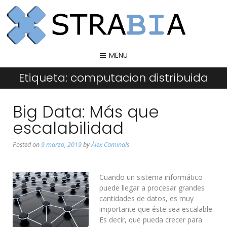
MENU
Etiqueta:
computacion distribuida
Big Data: Más que
escalabilidad
Posted on
9 marzo, 2019
by
Àlex Caminals
Cuando un sistema informático
puede llegar a procesar grandes
cantidades de datos, es muy
importante que éste sea escalable.
Es decir, que pueda crecer para