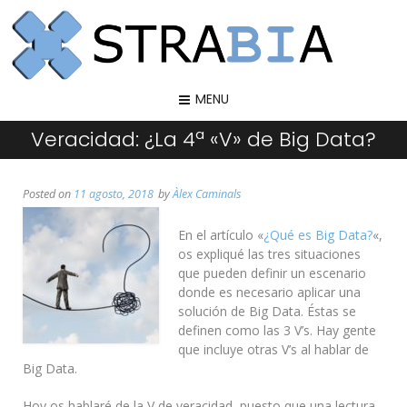
MENU
Veracidad: ¿La 4ª «V» de Big Data?
Posted on
11 agosto, 2018
by
Àlex Caminals
En el artículo «
¿Qué es Big Data?
«,
os expliqué las tres situaciones
que pueden definir un escenario
donde es necesario aplicar una
solución de Big Data. Éstas se
definen como las 3 V’s. Hay gente
que incluye otras V’s al hablar de
Big Data.
Hoy os hablaré de la V de veracidad, puesto que una lectura