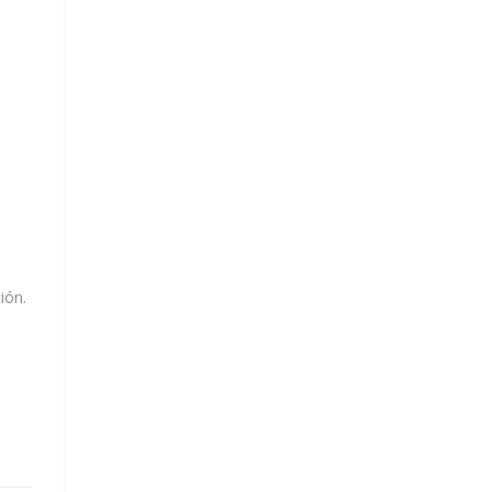
l
ión.