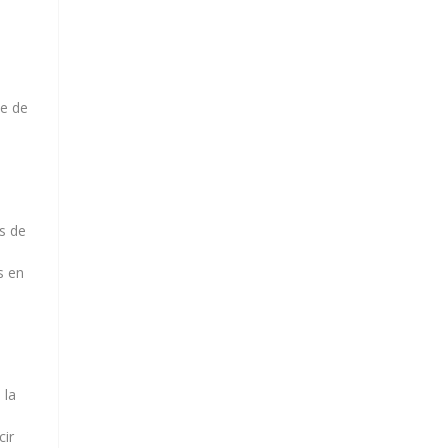
te de
s de
s en
 la
cir