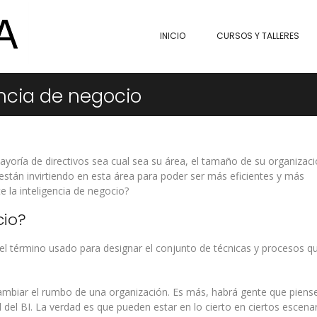
INICIO
CURSOS Y TALLERES
encia de negocio
ayoría de directivos sea cual sea su área, el tamaño de su organizaci
 están invirtiendo en esta área para poder ser más eficientes y más
 la inteligencia de negocio?
cio?
 el término usado para designar el conjunto de técnicas y procesos q
mbiar el rumbo de una organización. Es más, habrá gente que piens
 del BI. La verdad es que pueden estar en lo cierto en ciertos escenar