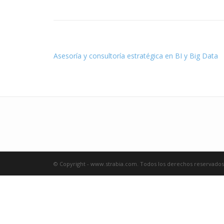
Asesoría y consultoría estratégica en BI y Big Data
© Copyright - www.strabia.com. Todos los derechos reservados