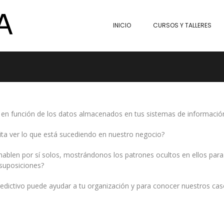
INICIO
CURSOS Y TALLERES
vo en función de los datos almacenados en tus sistemas de informació
ita ver lo que está sucediendo en nuestro negocio?
ablen por sí solos, mostrándonos los patrones ocultos en ellos para
suposiciones?
redictivo puede ayudar a tu organización y para conocer nuestros ca