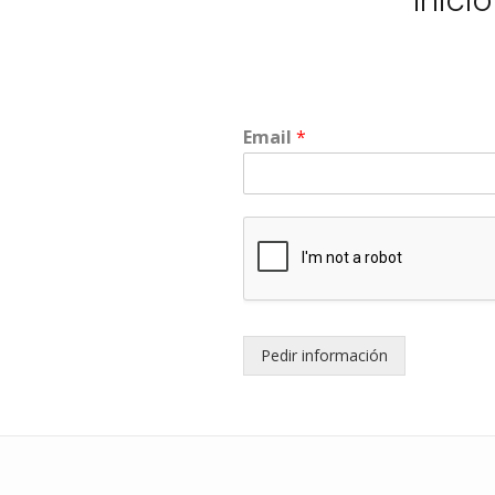
Inici
Email
*
Pedir información