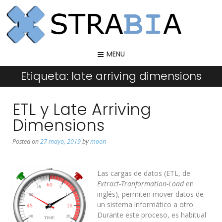
MENU
Etiqueta:
late arriving dimensions
ETL y Late Arriving
Dimensions
Posted on
27 mayo, 2019
by
moon
Las cargas de datos (ETL, de
Extract-Tranformation-Load
en
inglés), permiten mover datos de
un sistema informático a otro.
Durante este proceso, es habitual