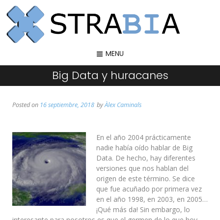
MENU
Big Data y huracanes
Posted on
16 septiembre, 2018
by
Àlex Caminals
En el año 2004 prácticamente
nadie había oído hablar de Big
Data. De hecho, hay diferentes
versiones que nos hablan del
origen de este término. Se dice
que fue acuñado por primera vez
en el año 1998, en 2003, en 2005…
¡Qué más da! Sin embargo, lo
interesante para nosotros es que el germen de lo que hoy